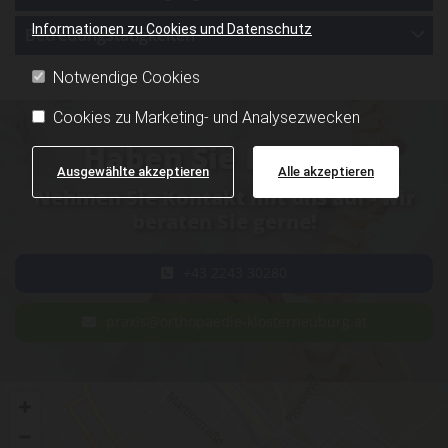
Informationen zu Cookies und Datenschutz
Betreuungstätigkeiten
Notwendige Cookies
Cookies zu Marketing- und Analysezwecken
Haben Sie Fragen?
Ausgewählte akzeptieren
Alle akzeptieren
Nehmen Sie Kontakt mit uns auf - wir
beraten Sie gerne!
+43 2243 30280
praxis@orthopaedie-klosterneuburg.at