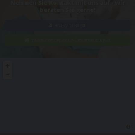
Nehmen Sie Kontakt mit uns auf - wir
beraten Sie gerne!
+43 2243 30280
praxis@orthopaedie-klosterneuburg.at