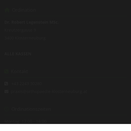
Ordination

Dr. Robert Legenstein MSc.
Kreutzergasse 9
3400 Klosterneuburg
ALLE KASSEN
Kontakt

+43 2243 30280

praxis@orthopaedie-klosterneuburg.at

Ordinationszeiten

Montag: 12:00 - 16:00
Dienstag: 08:00 - 12:00 und 15:00 - 19:00