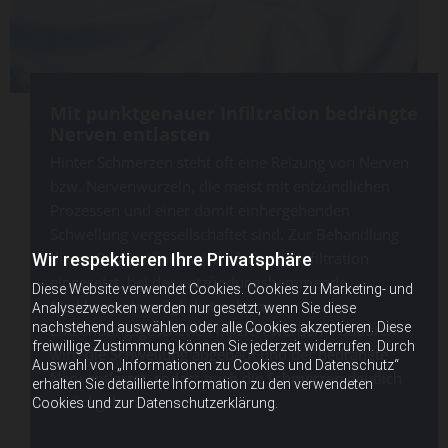
Mit punktgenauer Infiltration bedrängte
Nerven entlasten
Hinter Schmerzen steht oft eine Reizung von Nerven
bzw. Nervenwurzeln, die meist mit entzündlichen
Prozessen und einer damit einhergehenden
Schwellung vergesellschaftet sind. Zur Behandlung
dieser Reizzustände wird häufig die Infiltration
Wir respektieren Ihre Privatsphäre
eingesetzt, bei der entzündungshemmende
Diese Website verwendet Cookies. Cookies zu Marketing- und
Medikamente möglichst nahe am
Analysezwecken werden nur gesetzt, wenn Sie diese
nachstehend auswählen oder alle Cookies akzeptieren. Diese
Entzündungsgeschehen injiziert werden – dadurch
freiwillige Zustimmung können Sie jederzeit widerrufen. Durch
wird die Schwellung abgebaut und der bedrängte
Auswahl von „Informationen zu Cookies und Datenschutz“
Nerv entlastet, sodass auch die Schmerzen deutlich
erhalten Sie detaillierte Information zu den verwendeten
zurückgehen.
Cookies und zur Datenschutzerklärung.