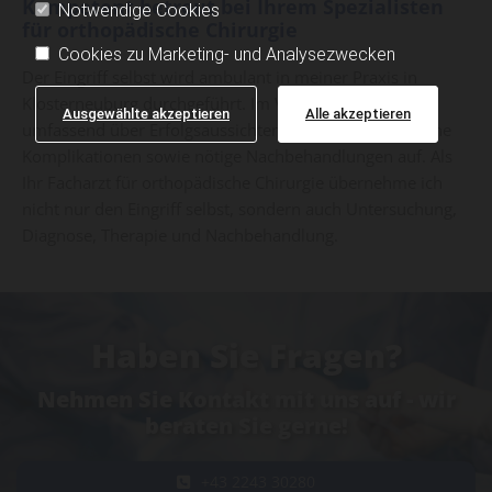
Kompetent betreut bei Ihrem Spezialisten
Notwendige Cookies
für orthopädische Chirurgie
Cookies zu Marketing- und Analysezwecken
Der Eingriff selbst wird ambulant in meiner Praxis in
Klosterneuburg durchgeführt. Im Vorfeld kläre ich Sie
Ausgewählte akzeptieren
Alle akzeptieren
umfassend über Erfolgsaussichten, Risiken und mögliche
Komplikationen sowie nötige Nachbehandlungen auf. Als
Ihr Facharzt für orthopädische Chirurgie übernehme ich
nicht nur den Eingriff selbst, sondern auch Untersuchung,
Diagnose, Therapie und Nachbehandlung.
Haben Sie Fragen?
Nehmen Sie Kontakt mit uns auf - wir
beraten Sie gerne!
+43 2243 30280