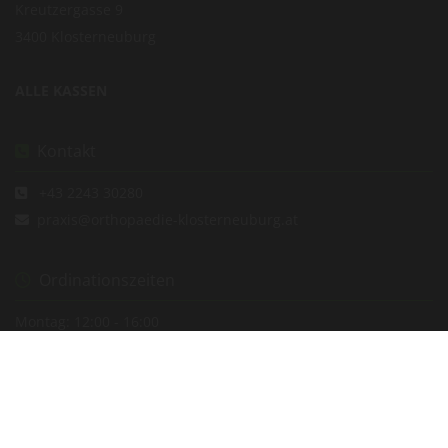
Kreutzergasse 9
3400 Klosterneuburg
ALLE KASSEN
Kontakt

+43 2243 30280

praxis@orthopaedie-klosterneuburg.at

Ordinationszeiten

Montag: 12:00 - 16:00
Dienstag: 08:00 - 12:00 und 15:00 - 19:00
Mittwoch - Donnerstag: 08:00 - 12:00
Eine Voranmeldung ist notwendig.