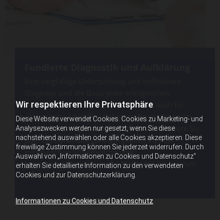
Fundierte Diagnostik und Aufklärung
Eine sorgfältige Untersuchung und treffsichere
Diagnose sind die Basis jeder erfolgreichen
Wir respektieren Ihre Privatsphäre
Behandlung – dies gilt ganz besonders auch für
chirurgische Eingriffe. Ich bespreche mit Ihnen im
Diese Website verwendet Cookies. Cookies zu Marketing- und
Detail alle vorliegenden Befunde und informiere Sie
Analysezwecken werden nur gesetzt, wenn Sie diese
nachstehend auswählen oder alle Cookies akzeptieren. Diese
über die Behandlungsmöglichkeiten von der
freiwillige Zustimmung können Sie jederzeit widerrufen. Durch
europäischen Schulmedizin über
Auswahl von „Informationen zu Cookies und Datenschutz“
komplementärmedizinische Methoden bis hin zum
erhalten Sie detaillierte Information zu den verwendeten
chirurgischen Eingriff.
Cookies und zur Datenschutzerklärung.
Informationen zu Cookies und Datenschutz